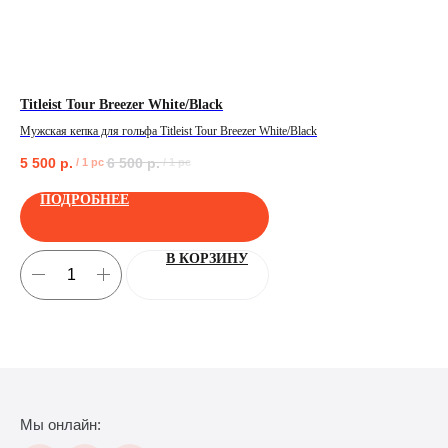
Titleist Tour Breezer White/Black
Же
Мужская кепка для гольфа Titleist Tour Breezer White/Black
Жен
5 500
р.
6 500
р.
40
/
1 pc
/
1 pc
ПОЛУЧИТЬ
ПОДРОБНЕЕ
В КОРЗИНУ
Мы онлайн: