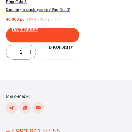
Ping Oslo 3
Pi
Клюшки для гольфа (паттеры) Ping Oslo 3!
Клю
40 000
р.
45 000
р.
40
/
1 pc
/
1 pc
ПОЛУЧИТЬ
ПОДРОБНЕЕ
В КОРЗИНУ
Мы онлайн:
+7 993 641 87 55