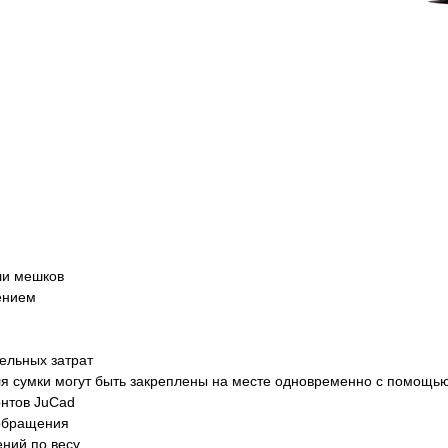
ли мешков
ением
ельных затрат
ля сумки могут быть закреплены на месте одновременно с помощью
онтов JuCad
 обращения
ний по весу.