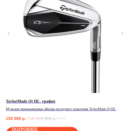
TaylorMade Qi HL, графит
Tit
Мужские инновационные айроны последнего поколения TaylorMade Qi HL
Жен
различных характеристик!
155 000
р.
170 000
р.
78
/
1 pc
/
1 pc
ПОЛУЧИТЬ
ПОДРОБНЕЕ