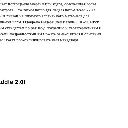
ает поглощение энергии при ударе, обеспечивая более
нтроль. Это легкое весло для падела весом всего 220 г
й и ручкой из плотного вспененного материала для
ельной игры. Одобрено Федерацией падела США: Carbon
ым стандартам по размеру, покрытию и характеристикам и
 всеми подробностями вы можете ознакомиться в описании
вас может проконсультировать наш менеджер!
ddle 2.0!