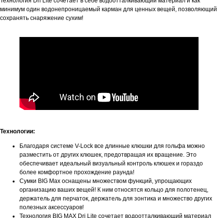
Технология Dri Lite сочетает в себе водоотталкивающий материал и как
минимум один водонепроницаемый карман для ценных вещей, позволяющий
сохранять снаряжение сухим!
Технологии:
Благодаря системе V-Lock все длинные клюшки для гольфа можно
разместить от других клюшек, предотвращая их вращение. Это
обеспечивает идеальный визуальный контроль клюшек и гораздо
более комфортное прохождение раунда!
Сумки BIG Max оснащены множеством функций, упрощающих
организацию ваших вещей! К ним относятся кольцо для полотенец,
держатель для перчаток, держатель для зонтика и множество других
полезных аксессуаров!
Технология BIG MAX Dri Lite сочетает водоотталкивающий материал