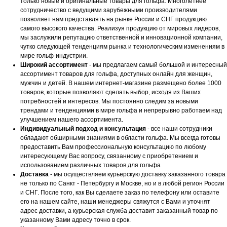
только новые и оригинальные товары для гольфа. Многолетнее
сотрудничество с ведущими зарубежными производителями
позволяет нам представлять на рынке России и СНГ продукцию
самого высокого качества. Реализуя продукцию от мировых лидеров,
мы заслужили репутацию ответственной и инновационной компании,
чутко следующей тенденциям рынка и технологическим изменениям в
мире гольф-индустрии.
Широкий ассортимент
- мы предлагаем самый большой и интересный
ассортимент товаров для гольфа, доступных онлайн для женщин,
мужчин и детей. В нашем интернет-магазине размещено более 1000
товаров, которые позволяют сделать выбор, исходя из Ваших
потребностей и интересов. Мы постоянно следим за новыми
трендами и тенденциями в мире гольфа и непрерывно работаем над
улучшением нашего ассортимента.
Индивидуальный подход и консультация
- все наши сотрудники
обладают обширными знаниями в области гольфа. Мы всегда готовы
предоставить Вам профессиональную консультацию по любому
интересующему Вас вопросу, связанному с приобретением и
использованием различных товаров для гольфа
Доставка
- мы осуществляем курьерскую доставку заказанного товара
не только по Санкт - Петербургу и Москве, но и в любой регион России
и СНГ. После того, как Вы сделаете заказ по телефону или оставите
его на нашем сайте, наши менеджеры свяжутся с Вами и уточнят
адрес доставки, а курьерская служба доставит заказанный товар по
указанному Вами адресу точно в срок.