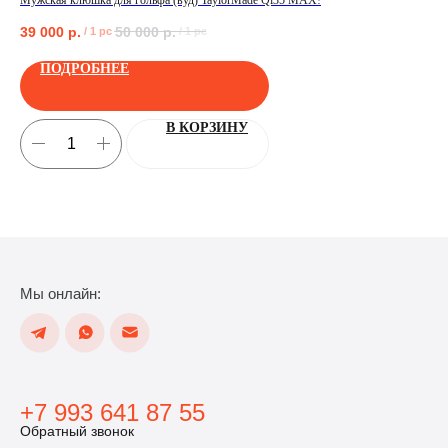
Мужская клюшка для гольфа (вуд) TaylorMade Qi35 MAX!
Руч
39 000
р.
50 000
р.
44
/
1 pc
/
1 pc
ПОЛУЧИТЬ
ПОДРОБНЕЕ
В КОРЗИНУ
Мы онлайн:
+7 993 641 87 55
Обратный звонок