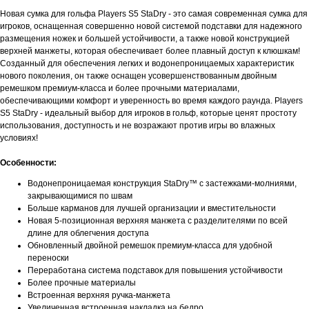
Новая сумка для гольфа Players S5 StaDry - это самая современная сумка для
игроков, оснащенная совершенно новой системой подставки для надежного
размещения ножек и большей устойчивости, а также новой конструкцией
верхней манжеты, которая обеспечивает более плавный доступ к клюшкам!
Созданный для обеспечения легких и водонепроницаемых характеристик
нового поколения, он также оснащен усовершенствованным двойным
ремешком премиум-класса и более прочными материалами,
обеспечивающими комфорт и уверенность во время каждого раунда. Players
S5 StaDry - идеальный выбор для игроков в гольф, которые ценят простоту
использования, доступность и не возражают против игры во влажных
условиях!
Особенности:
Водонепроницаемая конструкция StaDry™ с застежками-молниями,
закрывающимися по швам
Больше карманов для лучшей организации и вместительности
Новая 5-позиционная верхняя манжета с разделителями по всей
длине для облегчения доступа
Обновленный двойной ремешок премиум-класса для удобной
переноски
Переработана система подставок для повышения устойчивости
Более прочные материалы
Встроенная верхняя ручка-манжета
Увеличенная встроенная накладка на бедро