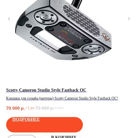
Scotty Cameron Studio Style Fastback OC
Tit
Клюшки для гольфа (паттеры) Scotty Cameron Studio Style Fastback OC!
Дет
70 000
р.
75 000
р.
5 
/
1 pc
/
1 pc
ПОЛУЧИТЬ
ПОДРОБНЕЕ
В КОРЗИНУ