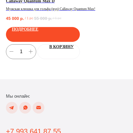
Callaway Quantum Max D
Pin
Мужская клюшка для гольфа (вуд) Callaway Quantum Max!
Клю
45 000
р.
55 000
р.
40
/
1 pc
/
1 pc
ПОЛУЧИТЬ
ПОДРОБНЕЕ
В КОРЗИНУ
Мы онлайн:
+7 993 641 87 55