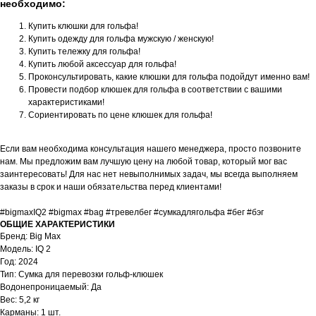
необходимо:
Купить клюшки для гольфа!
Купить одежду для гольфа мужскую / женскую!
Купить тележку для гольфа!
Купить любой аксессуар для гольфа!
Проконсультировать, какие клюшки для гольфа подойдут именно вам!
Провести подбор клюшек для гольфа в соответствии с вашими
характеристиками!
Сориентировать по цене клюшек для гольфа!
Если вам необходима консультация нашего менеджера, просто позвоните
нам. Мы предложим вам лучшую цену на любой товар, который мог вас
заинтересовать! Для нас нет невыполнимых задач, мы всегда выполняем
заказы в срок и наши обязательства перед клиентами!
#bigmaxIQ2 #bigmax #bag #тревелбег #сумкадлягольфа #бег #бэг
ОБЩИЕ ХАРАКТЕРИСТИКИ
Бренд: Big Max
Модель: IQ 2
Год: 2024
Тип: Сумка для перевозки гольф-клюшек
Водонепроницаемый: Да
Вес: 5,2 кг
Карманы: 1 шт.