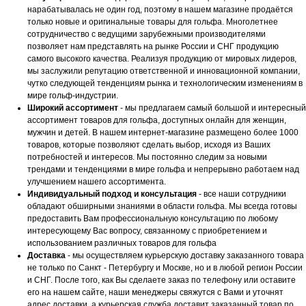
нарабатывалась не один год, поэтому в нашем магазине продаётся
только новые и оригинальные товары для гольфа. Многолетнее
сотрудничество с ведущими зарубежными производителями
позволяет нам представлять на рынке России и СНГ продукцию
самого высокого качества. Реализуя продукцию от мировых лидеров,
мы заслужили репутацию ответственной и инновационной компании,
чутко следующей тенденциям рынка и технологическим изменениям в
мире гольф-индустрии.
Широкий ассортимент
- мы предлагаем самый большой и интересный
ассортимент товаров для гольфа, доступных онлайн для женщин,
мужчин и детей. В нашем интернет-магазине размещено более 1000
товаров, которые позволяют сделать выбор, исходя из Ваших
потребностей и интересов. Мы постоянно следим за новыми
трендами и тенденциями в мире гольфа и непрерывно работаем над
улучшением нашего ассортимента.
Индивидуальный подход и консультация
- все наши сотрудники
обладают обширными знаниями в области гольфа. Мы всегда готовы
предоставить Вам профессиональную консультацию по любому
интересующему Вас вопросу, связанному с приобретением и
использованием различных товаров для гольфа
Доставка
- мы осуществляем курьерскую доставку заказанного товара
не только по Санкт - Петербургу и Москве, но и в любой регион России
и СНГ. После того, как Вы сделаете заказ по телефону или оставите
его на нашем сайте, наши менеджеры свяжутся с Вами и уточнят
адрес доставки, а курьерская служба доставит заказанный товар по