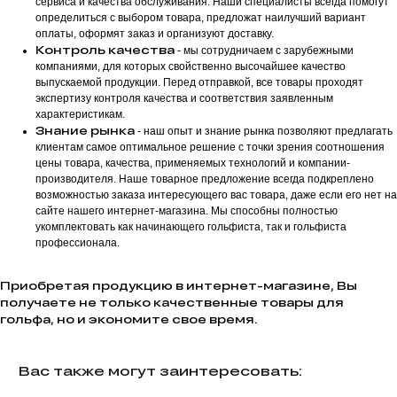
сервиса и качества обслуживания. Наши специалисты всегда помогут
определиться с выбором товара, предложат наилучший вариант
оплаты, оформят заказ и организуют доставку.
Контроль качества
- мы сотрудничаем с зарубежными
компаниями, для которых свойственно высочайшее качество
выпускаемой продукции. Перед отправкой, все товары проходят
экспертизу контроля качества и соответствия заявленным
характеристикам.
Знание рынка
- наш опыт и знание рынка позволяют предлагать
клиентам самое оптимальное решение с точки зрения соотношения
цены товара, качества, применяемых технологий и компании-
производителя. Наше товарное предложение всегда подкреплено
возможностью заказа интересующего вас товара, даже если его нет на
сайте нашего интернет-магазина. Мы способны полностью
укомплектовать как начинающего гольфиста, так и гольфиста
профессионала.
ПОЛУЧИТЬ
Приобретая продукцию в интернет-магазине, Вы
получаете не только качественные товары для
гольфа, но и экономите свое время.
Вас также могут заинтересовать: