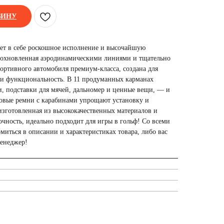
ЗИНУ
ет в себе роскошное исполнение и высочайшую
вдохновленная аэродинамическими линиями и тщательно
ортивного автомобиля премиум-класса, создана для
ь и функциональность. В 11 продуманных карманах
и, подставки для мячей, дальномер и ценные вещи, — и
а новые ремни с карабинами упрощают установку и
изготовленная из высококачественных материалов и
чность, идеально подходит для игры в гольф! Со всеми
иться в описании и характеристиках товара, либо вас
менеджер!