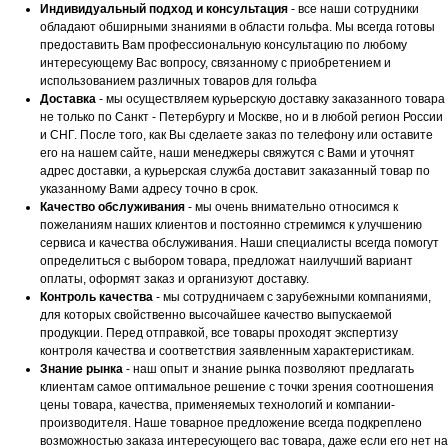
Индивидуальный подход и консультация
- все наши сотрудники
обладают обширными знаниями в области гольфа. Мы всегда готовы
предоставить Вам профессиональную консультацию по любому
интересующему Вас вопросу, связанному с приобретением и
использованием различных товаров для гольфа
Доставка
- мы осуществляем курьерскую доставку заказанного товара
не только по Санкт - Петербургу и Москве, но и в любой регион России
и СНГ. После того, как Вы сделаете заказ по телефону или оставите
его на нашем сайте, наши менеджеры свяжутся с Вами и уточнят
адрес доставки, а курьерская служба доставит заказанный товар по
указанному Вами адресу точно в срок.
Качество обслуживания
- мы очень внимательно относимся к
пожеланиям наших клиентов и постоянно стремимся к улучшению
сервиса и качества обслуживания. Наши специалисты всегда помогут
определиться с выбором товара, предложат наилучший вариант
оплаты, оформят заказ и организуют доставку.
Контроль качества
- мы сотрудничаем с зарубежными компаниями,
для которых свойственно высочайшее качество выпускаемой
продукции. Перед отправкой, все товары проходят экспертизу
контроля качества и соответствия заявленным характеристикам.
Знание рынка
- наш опыт и знание рынка позволяют предлагать
клиентам самое оптимальное решение с точки зрения соотношения
цены товара, качества, применяемых технологий и компании-
производителя. Наше товарное предложение всегда подкреплено
возможностью заказа интересующего вас товара, даже если его нет на