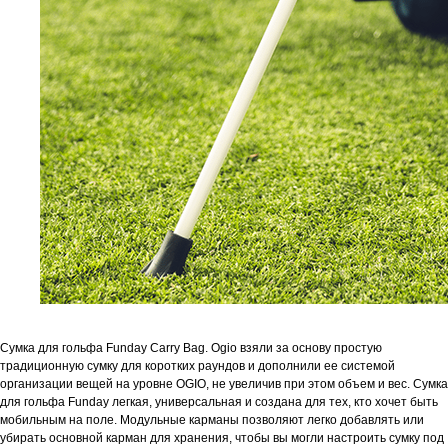
Сумка для гольфа Funday Carry Bag. Ogio взяли за основу простую
традиционную сумку для коротких раундов и дополнили ее системой
организации вещей на уровне OGIO, не увеличив при этом объем и вес. Сумка
для гольфа Funday легкая, универсальная и создана для тех, кто хочет быть
мобильным на поле. Модульные карманы позволяют легко добавлять или
убирать основной карман для хранения, чтобы вы могли настроить сумку под