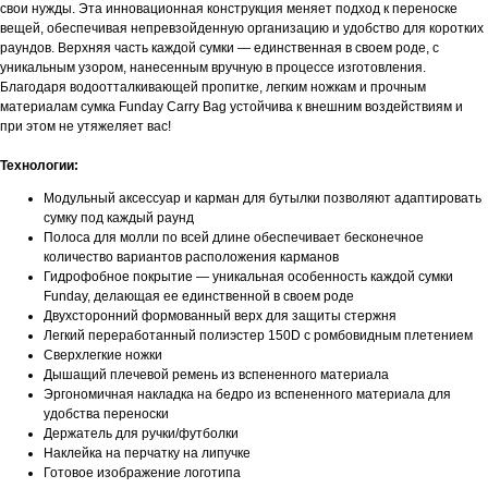
свои нужды. Эта инновационная конструкция меняет подход к переноске
вещей, обеспечивая непревзойденную организацию и удобство для коротких
раундов. Верхняя часть каждой сумки — единственная в своем роде, с
уникальным узором, нанесенным вручную в процессе изготовления.
Благодаря водоотталкивающей пропитке, легким ножкам и прочным
материалам сумка Funday Carry Bag устойчива к внешним воздействиям и
при этом не утяжеляет вас!
Технологии:
Модульный аксессуар и карман для бутылки позволяют адаптировать
сумку под каждый раунд
Полоса для молли по всей длине обеспечивает бесконечное
количество вариантов расположения карманов
Гидрофобное покрытие — уникальная особенность каждой сумки
Funday, делающая ее единственной в своем роде
Двухсторонний формованный верх для защиты стержня
Легкий переработанный полиэстер 150D с ромбовидным плетением
Сверхлегкие ножки
Дышащий плечевой ремень из вспененного материала
Эргономичная накладка на бедро из вспененного материала для
удобства переноски
Держатель для ручки/футболки
Наклейка на перчатку на липучке
Готовое изображение логотипа