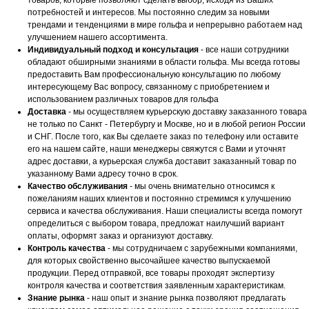
товаров, которые позволяют сделать выбор, исходя из Ваших
потребностей и интересов. Мы постоянно следим за новыми
трендами и тенденциями в мире гольфа и непрерывно работаем над
улучшением нашего ассортимента.
Индивидуальный подход и консультация
- все наши сотрудники
обладают обширными знаниями в области гольфа. Мы всегда готовы
предоставить Вам профессиональную консультацию по любому
интересующему Вас вопросу, связанному с приобретением и
использованием различных товаров для гольфа
Доставка
- мы осуществляем курьерскую доставку заказанного товара
не только по Санкт - Петербургу и Москве, но и в любой регион России
и СНГ. После того, как Вы сделаете заказ по телефону или оставите
его на нашем сайте, наши менеджеры свяжутся с Вами и уточнят
адрес доставки, а курьерская служба доставит заказанный товар по
указанному Вами адресу точно в срок.
Качество обслуживания
- мы очень внимательно относимся к
пожеланиям наших клиентов и постоянно стремимся к улучшению
сервиса и качества обслуживания. Наши специалисты всегда помогут
определиться с выбором товара, предложат наилучший вариант
оплаты, оформят заказ и организуют доставку.
Контроль качества
- мы сотрудничаем с зарубежными компаниями,
для которых свойственно высочайшее качество выпускаемой
продукции. Перед отправкой, все товары проходят экспертизу
контроля качества и соответствия заявленным характеристикам.
Знание рынка
- наш опыт и знание рынка позволяют предлагать