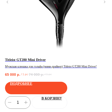
Titleist GT280 Mini Driver
Ta
Мужская клюшка для гольфа (мини-драйвер) Titleist GT280 Mini Driver!
Муж
65 000
р.
74 000
р.
44
/
1 pc
/
1 pc
ПОЛУЧИТЬ
ПОДРОБНЕЕ
В КОРЗИНУ