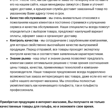
и СНГ. После того, как Вы сделаете заказ по телефону или оставите
его на нашем сайте, наши менеджеры свяжутся с Вами и уточнят
адрес доставки, а курьерская служба доставит заказанный товар по
указанному Вами адресу точно в срок.
Качество обслуживания
- мы очень внимательно относимся к
пожеланиям наших клиентов и постоянно стремимся к улучшению
сервиса и качества обслуживания. Наши специалисты всегда помогут
определиться с выбором товара, предложат наилучший вариант
оплаты, оформят заказ и организуют доставку.
Контроль качества
- мы сотрудничаем с зарубежными компаниями,
для которых свойственно высочайшее качество выпускаемой
продукции. Перед отправкой, все товары проходят экспертизу
контроля качества и соответствия заявленным характеристикам.
Знание рынка
- наш опыт и знание рынка позволяют предлагать
клиентам самое оптимальное решение с точки зрения соотношения
цены товара, качества, применяемых технологий и компании-
производителя. Наше товарное предложение всегда подкреплено
возможностью заказа интересующего вас товара, даже если его нет на
сайте нашего интернет-магазина. Мы способны полностью
укомплектовать как начинающего гольфиста, так и гольфиста
профессионала.
Приобретая продукцию в интернет-магазине, Вы получаете не только
качественные товары для гольфа, но и экономите свое время.