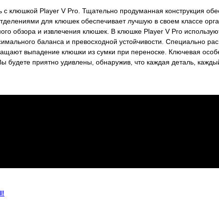
 с клюшкой Player V Pro. Тщательно продуманная конструкция об
14 отделениями для клюшек обеспечивает лучшую в своем классе о
го обзора и извлечения клюшек. В клюшке Player V Pro использу
симального баланса и превосходной устойчивости. Специально ра
ращают выпадение клюшки из сумки при переноске. Ключевая особ
ы будете приятно удивлены, обнаружив, что каждая деталь, кажды
l!