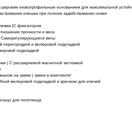
С широким низкопрофильным основанием для максимальной устойч
застревание клюшки при полном задействовании ножек
ележки |С фиксатором
отношение прочности и веса
 | Саморегулирующиеся весы
ей перегородкой и велюровой подкладкой
люровой подкладкой
ике | С расширяемой магнитной застежкой
м
аном на замке | замок в комплекте!
бной велюровой подкладкой и крючком для ключей
кольцо для полотенца