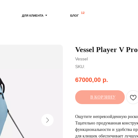
12
ДЛЯ КЛИЕНТА
БЛОГ
Vessel Player V Pr
Vessel
SKU:
67000,00
р.
В КОРЗИНУ
Ощутите непревзойденную роскош
Тщательно продуманная констру
функциональности и удобства при
для клюшек обеспечивает лучшую