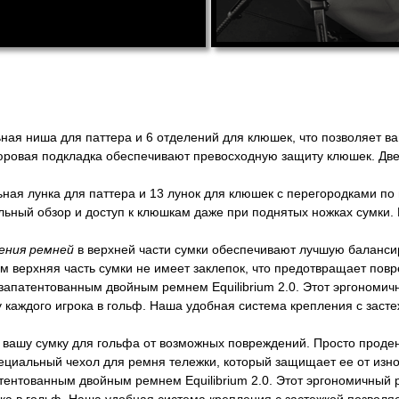
ная ниша для паттера и 6 отделений для клюшек, что позволяет 
юровая подкладка обеспечивают превосходную защиту клюшек. Две 
ая лунка для паттера и 13 лунок для клюшек с перегородками по в
ный обзор и доступ к клюшкам даже при поднятых ножках сумки. Вы
ения ремней
в верхней части сумки обеспечивают лучшую баланси
ом верхняя часть сумки не имеет заклепок, что предотвращает пов
 запатентованным двойным ремнем Equilibrium 2.0. Этот эргоном
 каждого игрока в гольф. Наша удобная система крепления с заст
вашу сумку для гольфа от возможных повреждений. Просто продень
пециальный чехол для ремня тележки, который защищает ее от изно
тентованным двойным ремнем Equilibrium 2.0. Этот эргономичны