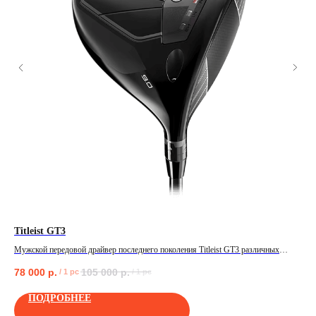
Titleist GT3
Же
Мужской передовой драйвер последнего поколения Titleist GT3 различных
Жен
характеристик!
78 000
р.
105 000
р.
40
/
1 pc
/
1 pc
ПОЛУЧИТЬ
ПОДРОБНЕЕ