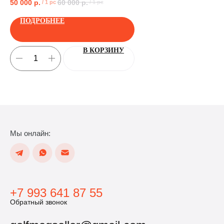
50 000
р.
60 000
р.
65
/
1 pc
/
1 pc
ПОЛУЧИТЬ
ПОДРОБНЕЕ
В КОРЗИНУ
Мы онлайн:
+7 993 641 87 55
Обратный звонок