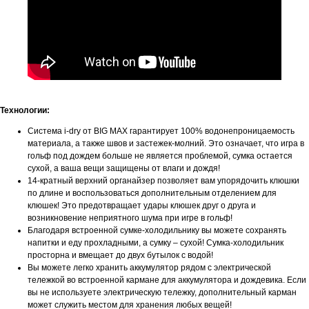
Технологии:
Система i-dry от BIG MAX гарантирует 100% водонепроницаемость
материала, а также швов и застежек-молний. Это означает, что игра в
гольф под дождем больше не является проблемой, сумка остается
сухой, а ваша вещи защищены от влаги и дождя!
14-кратный верхний органайзер позволяет вам упорядочить клюшки
по длине и воспользоваться дополнительным отделением для
клюшек! Это предотвращает удары клюшек друг о друга и
возникновение неприятного шума при игре в гольф!
Благодаря встроенной сумке-холодильнику вы можете сохранять
напитки и еду прохладными, а сумку – сухой! Сумка-холодильник
просторна и вмещает до двух бутылок с водой!
Вы можете легко хранить аккумулятор рядом с электрической
тележкой во встроенной кармане для аккумулятора и дождевика. Если
вы не используете электрическую тележку, дополнительный карман
может служить местом для хранения любых вещей!