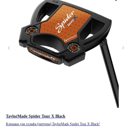
TaylorMade Spider Tour X Black
Pi
Клюшки для гольфа (паттеры) TaylorMade Spider Tour X Black!
Клю