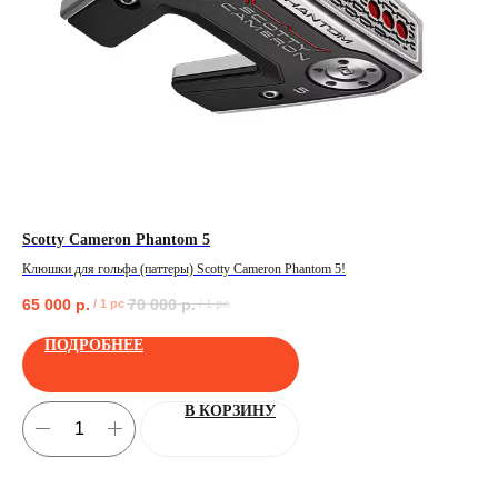
Scotty Cameron Phantom 5
Ta
Клюшки для гольфа (паттеры) Scotty Cameron Phantom 5!
Нов
65 000
р.
70 000
р.
16
/
1 pc
/
1 pc
ПОЛУЧИТЬ
ПОДРОБНЕЕ
В КОРЗИНУ