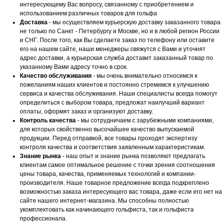
интересующему Вас вопросу, связанному с приобретением и
использованием различных товаров для гольфа
Доставка
- мы осуществляем курьерскую доставку заказанного товара
не только по Санкт - Петербургу и Москве, но и в любой регион России
и СНГ. После того, как Вы сделаете заказ по телефону или оставите
его на нашем сайте, наши менеджеры свяжутся с Вами и уточнят
адрес доставки, а курьерская служба доставит заказанный товар по
указанному Вами адресу точно в срок.
Качество обслуживания
- мы очень внимательно относимся к
пожеланиям наших клиентов и постоянно стремимся к улучшению
сервиса и качества обслуживания. Наши специалисты всегда помогут
определиться с выбором товара, предложат наилучший вариант
оплаты, оформят заказ и организуют доставку.
Контроль качества
- мы сотрудничаем с зарубежными компаниями,
для которых свойственно высочайшее качество выпускаемой
продукции. Перед отправкой, все товары проходят экспертизу
контроля качества и соответствия заявленным характеристикам.
Знание рынка
- наш опыт и знание рынка позволяют предлагать
клиентам самое оптимальное решение с точки зрения соотношения
цены товара, качества, применяемых технологий и компании-
производителя. Наше товарное предложение всегда подкреплено
возможностью заказа интересующего вас товара, даже если его нет на
сайте нашего интернет-магазина. Мы способны полностью
укомплектовать как начинающего гольфиста, так и гольфиста
профессионала.