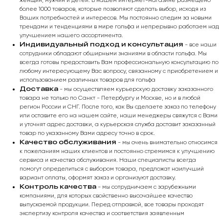
более 1000 товаров, которые позволяют сделать выбор, исходя из
Ваших потребностей и интересов. Мы постоянно следим за новыми
трендами и тенденциями в мире гольфа и непрерывно работаем над
улучшением нашего ассортимента.
Индивидуальный подход и консультация
- все наши
сотрудники обладают обширными знаниями в области гольфа. Мы
всегда готовы предоставить Вам профессиональную консультацию по
любому интересующему Вас вопросу, связанному с приобретением и
использованием различных товаров для гольфа
Доставка
- мы осуществляем курьерскую доставку заказанного
товара не только по Санкт - Петербургу и Москве, но и в любой
регион России и СНГ. После того, как Вы сделаете заказ по телефону
или оставите его на нашем сайте, наши менеджеры свяжутся с Вами
и уточнят адрес доставки, а курьерская служба доставит заказанный
товар по указанному Вами адресу точно в срок.
Качество обслуживания
- мы очень внимательно относимся
к пожеланиям наших клиентов и постоянно стремимся к улучшению
сервиса и качества обслуживания. Наши специалисты всегда
помогут определиться с выбором товара, предложат наилучший
вариант оплаты, оформят заказ и организуют доставку.
Контроль качества
- мы сотрудничаем с зарубежными
компаниями, для которых свойственно высочайшее качество
выпускаемой продукции. Перед отправкой, все товары проходят
экспертизу контроля качества и соответствия заявленным