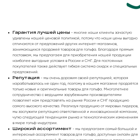
Гарантия лучшей цены
- многие наши клиенты зачастую
удивлены нашей ценовой политикой, потому что наши цены выгодно
отличаются от предложений других интернет-магазинов,
занимающихся продажей товаров для гольфа. Благодаря прямым
поставкам, мы предлагаем для приобретения нашей продукции
наиболее выгодные условия в России и СНГ. Для постоянных
покупателей также действует гибкая система скидок и специальных
предложений.
Репутация
- мы очень дорожим своей репутацией, которая
нарабатывалась не один год, поэтому в нашем магазине продаётся
только новые и оригинальные товары для гольфа. Многолетнее
сотрудничество с ведущими зарубежными производителями
позволяет нам представлять на рынке России и СНГ продукцию
самого высокого качества. Реализуя продукцию от мировых лидеров,
мы заслужили репутацию ответственной и инновационной компании,
чутко следующей тенденциям рынка и технологическим изменениям
в мире гольф-индустрии.
Широкий ассортимент
- мы предлагаем самый большой и
интересный ассортимент товаров для гольфа, доступных онлайн для
женщин, мужчин и детей. В нашем интернет-магазине размещено