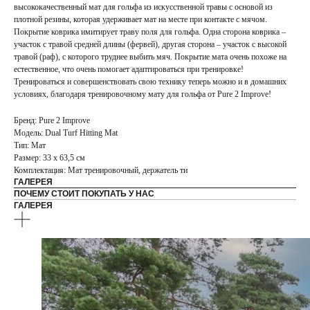
высококачественный мат для гольфа из искусственной травы с основой из
плотной резины, которая удерживает мат на месте при контакте с мячом.
Покрытие коврика имитирует траву поля для гольфа. Одна сторона коврика –
участок с травой средней длины (фервей), другая сторона – участок с высокой
травой (раф), с которого труднее выбить мяч. Покрытие мата очень похоже на
естественное, что очень помогает адаптироваться при тренировке!
Тренироваться и совершенствовать свою технику теперь можно и в домашних
условиях, благодаря тренировочному мату для гольфа от Pure 2 Improve!
Бренд: Pure 2 Improve
Модель: Dual Turf Hitting Mat
Тип: Мат
Размер: 33 x 63,5 см
Комплектация: Мат тренировочный, держатель ти
ГАЛЕРЕЯ
ПОЧЕМУ СТОИТ ПОКУПАТЬ У НАС
ГАЛЕРЕЯ