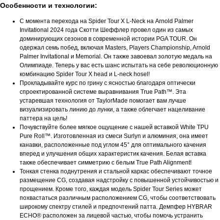
Особенности и технологии:
С момента перехода на Spider Tour X L-Neck на Arnold Palmer
Invitational 2024 года Скотти Шеффлер провел один из самых
доминирующих сезонов в современной истории PGA TOUR. Он
одержал семь побед, включая Masters, Players Championship, Arnold
Palmer Invitational и Memorial. Он также завоевал золотую медаль на
Олимпиаде. Теперь у вас есть шанс испытать на себе революционную
комбинацию Spider Tour X head и L-neck hosel!
Прокладывайте курс по грину с ясностью благодаря оптически
спроектированной системе выравнивания True Path™. Эта
устаревшая технология от TaylorMade помогает вам лучше
визуализировать линию до лунки, а также облегчает нацеливание
паттера на цель!
Почувствуйте более мягкое ощущение с нашей вставкой White TPU
Pure Roll™. Изготовленная из смеси Surlyn и алюминия, она имеет
канавки, расположенные под углом 45° для оптимального качения
вперед и улучшения общих характеристик качения. Белая вставка
также обеспечивает симметрию с белым True Path Alignment!
Тонкая стенка поднутрения и стальной каркас обеспечивают точное
размещение CG, создавая надстройку с повышенной устойчивостью и
прощением. Кроме того, каждая модель Spider Tour Series может
похвастаться различным расположением CG, чтобы соответствовать
широкому спектру стилей и предпочтений патта. Демпфер HYBRAR
ECHO® расположен за лицевой частью, чтобы помочь устранить