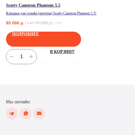
Scotty Cameron Phantom 5.5
Tit
Клюшки для гольфа (паттеры) Scotty Cameron Phantom 5.5!
Жен
65 000
р.
70 000
р.
42
/
1 pc
/
1 pc
ПОЛУЧИТЬ
ПОДРОБНЕЕ
В КОРЗИНУ
Мы онлайн: