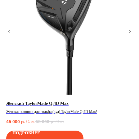
Женский TaylorMade Qi4D Max
Му
Женская клюшка для гольфа (вуд) TaylorMade Qi4D Max!
Муж
202
45 000
р.
55 000
р.
40
/
1 pc
/
1 pc
ПОЛУЧИТЬ
ПОДРОБНЕЕ