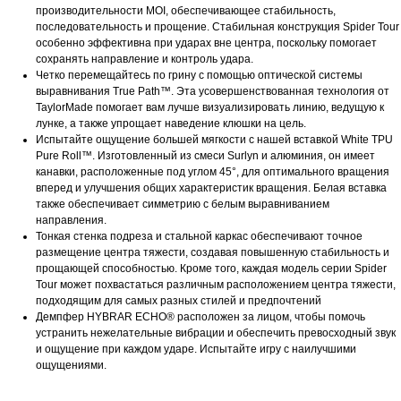
производительности MOI, обеспечивающее стабильность,
последовательность и прощение. Стабильная конструкция Spider Tour
особенно эффективна при ударах вне центра, поскольку помогает
сохранять направление и контроль удара.
Четко перемещайтесь по грину с помощью оптической системы
выравнивания True Path™. Эта усовершенствованная технология от
TaylorMade помогает вам лучше визуализировать линию, ведущую к
лунке, а также упрощает наведение клюшки на цель.
Испытайте ощущение большей мягкости с нашей вставкой White TPU
Pure Roll™. Изготовленный из смеси Surlyn и алюминия, он имеет
канавки, расположенные под углом 45°, для оптимального вращения
вперед и улучшения общих характеристик вращения. Белая вставка
также обеспечивает симметрию с белым выравниванием
направления.
Тонкая стенка подреза и стальной каркас обеспечивают точное
размещение центра тяжести, создавая повышенную стабильность и
прощающей способностью. Кроме того, каждая модель серии Spider
Tour может похвастаться различным расположением центра тяжести,
подходящим для самых разных стилей и предпочтений
Демпфер HYBRAR ECHO® расположен за лицом, чтобы помочь
устранить нежелательные вибрации и обеспечить превосходный звук
и ощущение при каждом ударе. Испытайте игру с наилучшими
ощущениями.