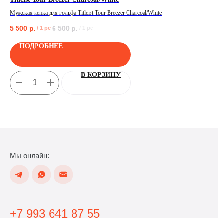
Мужская кепка для гольфа Titleist Tour Breezer Charcoal/White
Клю
5 500
р.
6 500
р.
80
/
1 pc
/
1 pc
ПОЛУЧИТЬ
ПОДРОБНЕЕ
В КОРЗИНУ
Мы онлайн:
+7 993 641 87 55