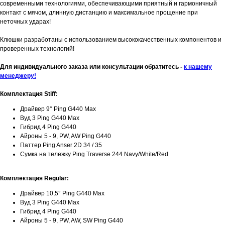
современными технологиями, обеспечивающими приятный и гармоничный
контакт с мячом, длинную дистанцию ​​и максимальное прощение при
неточных ударах!
Клюшки разработаны с использованием высококачественных компонентов и
проверенных технологий!
Для индивидуального заказа или консультации обратитесь -
к нашему
менеджеру!
Комплектация Stiff:
Драйвер 9° Ping G440 Max
Вуд 3 Ping G440 Max
Гибрид 4 Ping G440
Айроны 5 - 9, PW, AW Ping G440
Паттер Ping Anser 2D 34 / 35
Сумка на тележку Ping Traverse 244 Navy/White/Red
Комплектация Regular:
Драйвер 10,5° Ping G440 Max
Вуд 3 Ping G440 Max
Гибрид 4 Ping G440
Айроны 5 - 9, PW, AW, SW Ping G440