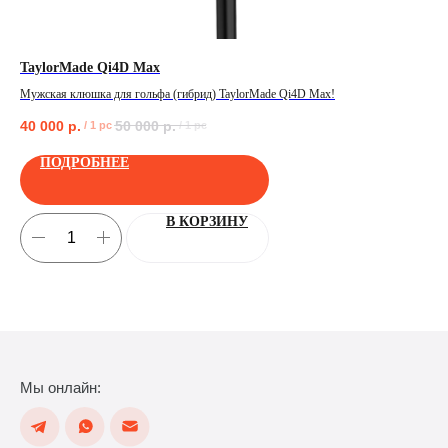
TaylorMade Qi4D Max
Ta
Мужская клюшка для гольфа (гибрид) TaylorMade Qi4D Max!
Муж
40 000
р.
50 000
р.
45
/
1 pc
/
1 pc
ПОЛУЧИТЬ
ПОДРОБНЕЕ
В КОРЗИНУ
Мы онлайн: