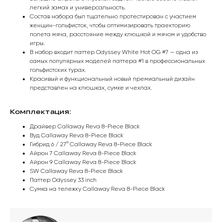
легкий замах и универсальность.
Состав набора был тщательно протестирован с участием
женщин-гольфисток, чтобы оптимизировать траекторию
полета мяча, расстояние между клюшкой и мячом и удобство
игры.
В набор входит паттер Odyssey White Hot OG #7 — одна из
самых популярных моделей паттера #1 в профессиональных
гольфистских турах.
Красивый и функциональный новый премиальный дизайн
представлен на клюшках, сумке и чехлах.
Комплектация:
Драйвер Callaway Reva 8-Piece Black
Вуд Callaway Reva 8-Piece Black
Гибрид 6 / 27° Callaway Reva 8-Piece Black
Айрон 7 Callaway Reva 8-Piece Black
Айрон 9 Callaway Reva 8-Piece Black
SW Callaway Reva 8-Piece Black
Паттер Odyssey 33 inch
Сумка на тележку Callaway Reva 8-Piece Black