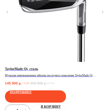
TaylorMade Qi, сталь
Тел
Мужские инновационные айроны последнего поколения TaylorMade Qi
Руч
различных характеристик!
145 000
р.
160 000
р.
48
/
1 pc
/
1 pc
ПОЛУЧИТЬ
ПОДРОБНЕЕ
В КОРЗИНУ