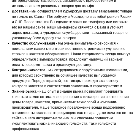
интересующему Вас вопросу, связанному с приобретением и
использованием различных товаров для гольфа
Доставка
- мы осуществляем курьерскую доставку заказанного товара
не только по Санкт - Петербургу и Москве, но и в любой регион России
и СНГ. После того, как Вы сделаете заказ по телефону или оставите
его на нашем сайте, наши менеджеры свяжутся с Вами и уточнят
адрес доставки, а курьерская служба доставит заказанный товар по
указанному Вами адресу точно в срок.
Качество обслуживания
- мы очень внимательно относимся к
пожеланиям наших клиентов и постоянно стремимся к улучшению
сервиса и качества обслуживания. Наши специалисты всегда помогут
определиться с выбором товара, предложат наилучший вариант
оплаты, оформят заказ и организуют доставку.
Контроль качества
- мы сотрудничаем с зарубежными компаниями,
для которых свойственно высочайшее качество выпускаемой
продукции. Перед отправкой, все товары проходят экспертизу
контроля качества и соответствия заявленным характеристикам.
Знание рынка
- наш опыт и знание рынка позволяют предлагать
клиентам самое оптимальное решение с точки зрения соотношения
цены товара, качества, применяемых технологий и компании-
производителя. Наше товарное предложение всегда подкреплено
возможностью заказа интересующего вас товара, даже если его нет на
сайте нашего интернет-магазина. Мы способны полностью
укомплектовать как начинающего гольфиста, так и гольфиста
профессионала.