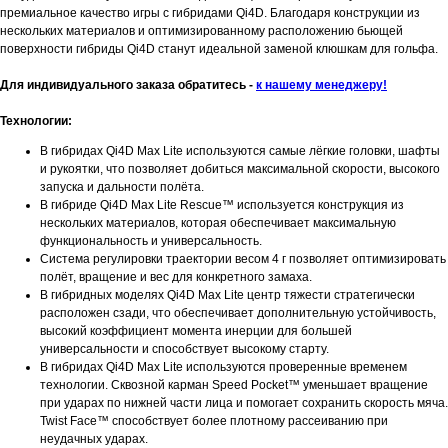
премиальное качество игры с гибридами Qi4D. Благодаря конструкции из
нескольких материалов и оптимизированному расположению бьющей
поверхности гибриды Qi4D станут идеальной заменой клюшкам для гольфа.
Для индивидуального заказа обратитесь -
к нашему менеджеру!
Технологии:
В гибридах Qi4D Max Lite используются самые лёгкие головки, шафты
и рукоятки, что позволяет добиться максимальной скорости, высокого
запуска и дальности полёта.
В гибриде Qi4D Max Lite Rescue™ используется конструкция из
нескольких материалов, которая обеспечивает максимальную
функциональность и универсальность.
Система регулировки траектории весом 4 г позволяет оптимизировать
полёт, вращение и вес для конкретного замаха.
В гибридных моделях Qi4D Max Lite центр тяжести стратегически
расположен сзади, что обеспечивает дополнительную устойчивость,
высокий коэффициент момента инерции для большей
универсальности и способствует высокому старту.
В гибридах Qi4D Max Lite используются проверенные временем
технологии. Сквозной карман Speed Pocket™ уменьшает вращение
при ударах по нижней части лица и помогает сохранить скорость мяча.
Twist Face™ способствует более плотному рассеиванию при
неудачных ударах.