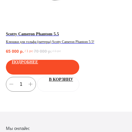
Scotty Cameron Phantom 5.5
Ta
Клюшки для гольфа (паттеры) Scotty Cameron Phantom 5.5!
Муж
65 000
р.
70 000
р.
39
/
1 pc
/
1 pc
ПОЛУЧИТЬ
ПОДРОБНЕЕ
В КОРЗИНУ
Мы онлайн: