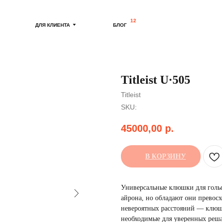
12
ДЛЯ КЛИЕНТА
БЛОГ
Titleist U·505
Titleist
SKU:
45000,00
р.
В КОРЗИНУ
Универсальные клюшки для гольф
айрона, но обладают они превосх
невероятных расстояний — клюшки
необходимые для уверенных реш