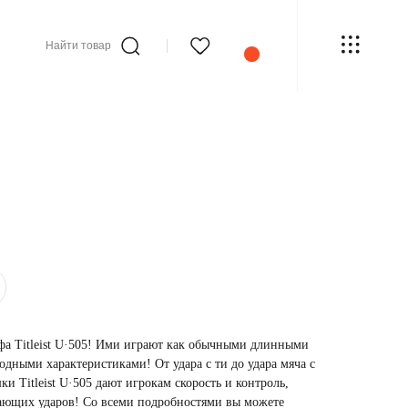
Найти товар
а Titleist U·505! Ими играют как обычными длинными
одными характеристиками! От удара с ти до удара мяча с
 Titleist U·505 дают игрокам скорость и контроль,
ающих ударов! Со всеми подробностями вы можете