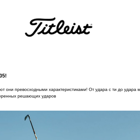
05!
 они превосходными характеристиками! От удара с ти до удара мя
уверенных решающих ударов