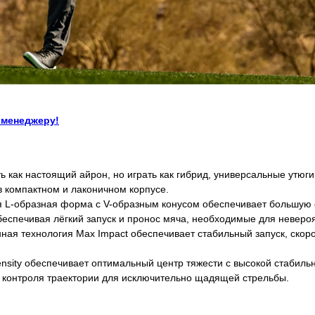
 менеджеру!
 как настоящий айрон, но играть как гибрид, универсальные утюги
в компактном и лаконичном корпусе.
я L-образная форма с V-образным конусом обеспечивает большую с
беспечивая лёгкий запуск и пронос мяча, необходимые для неверо
ная технология Max Impact обеспечивает стабильный запуск, скор
nsity обеспечивает оптимальный центр тяжести с высокой стабил
 контроля траектории для исключительно щадящей стрельбы.