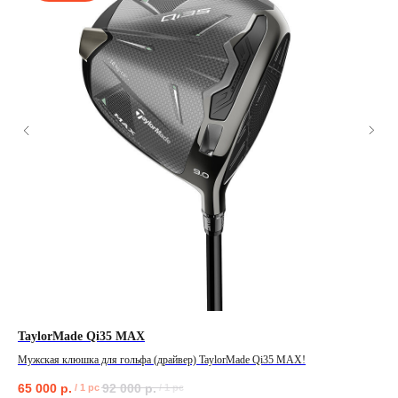
TaylorMade Qi35 MAX
Pi
Мужская клюшка для гольфа (драйвер) TaylorMade Qi35 MAX!
Муж
65 000
р.
92 000
р.
82
/
1 pc
/
1 pc