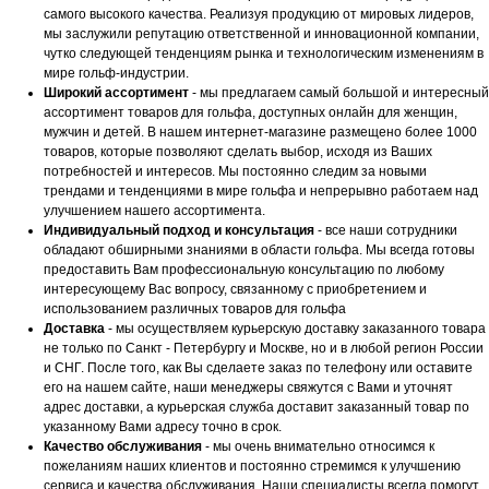
самого высокого качества. Реализуя продукцию от мировых лидеров,
мы заслужили репутацию ответственной и инновационной компании,
чутко следующей тенденциям рынка и технологическим изменениям в
мире гольф-индустрии.
Широкий ассортимент
- мы предлагаем самый большой и интересный
ассортимент товаров для гольфа, доступных онлайн для женщин,
мужчин и детей. В нашем интернет-магазине размещено более 1000
товаров, которые позволяют сделать выбор, исходя из Ваших
потребностей и интересов. Мы постоянно следим за новыми
трендами и тенденциями в мире гольфа и непрерывно работаем над
улучшением нашего ассортимента.
Индивидуальный подход и консультация
- все наши сотрудники
обладают обширными знаниями в области гольфа. Мы всегда готовы
предоставить Вам профессиональную консультацию по любому
интересующему Вас вопросу, связанному с приобретением и
использованием различных товаров для гольфа
Доставка
- мы осуществляем курьерскую доставку заказанного товара
не только по Санкт - Петербургу и Москве, но и в любой регион России
и СНГ. После того, как Вы сделаете заказ по телефону или оставите
его на нашем сайте, наши менеджеры свяжутся с Вами и уточнят
адрес доставки, а курьерская служба доставит заказанный товар по
указанному Вами адресу точно в срок.
Качество обслуживания
- мы очень внимательно относимся к
пожеланиям наших клиентов и постоянно стремимся к улучшению
сервиса и качества обслуживания. Наши специалисты всегда помогут