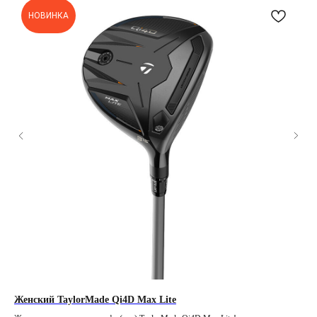
НОВИНКА
Женский TaylorMade Qi4D Max Lite
Ta