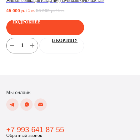
Женская клюшка для гольфа (вуд) TaylorMade Qi4D Max Lite!
Нов
45 000
р.
55 000
р.
20
/
1 pc
/
1 pc
ПОЛУЧИТЬ
ПОДРОБНЕЕ
В КОРЗИНУ
Мы онлайн:
+7 993 641 87 55
Обратный звонок