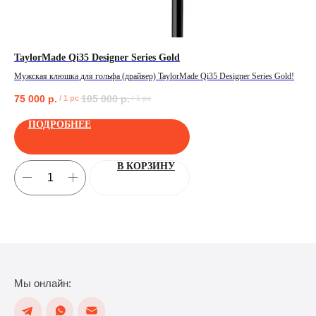
TaylorMade Qi35 Designer Series Gold
Же
Мужская клюшка для гольфа (драйвер) TaylorMade Qi35 Designer Series Gold!
Жен
75 000
р.
105 000
р.
45
/
1 pc
/
1 pc
ПОЛУЧИТЬ
ПОДРОБНЕЕ
В КОРЗИНУ
Мы онлайн: