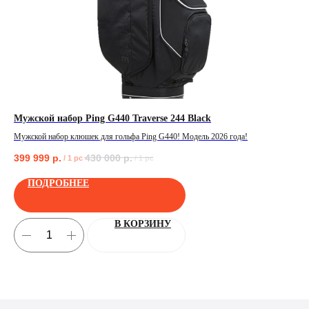
Мужской набор Ping G440 Traverse 244 Black
Ta
Мужской набор клюшек для гольфа Ping G440! Модель 2026 года!
Муж
399 999
р.
430 000
р.
39
/
1 pc
/
1 pc
ПОЛУЧИТЬ
ПОДРОБНЕЕ
В КОРЗИНУ