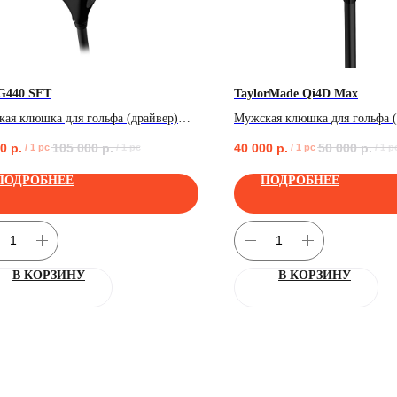
 G440 SFT
TaylorMade Qi4D Max
ая клюшка для гольфа (драйвер)
Мужская клюшка для гольфа 
G440 SFT!
TaylorMade Qi4D Max!
00
р.
105 000
р.
40 000
р.
50 000
р.
/
1 pc
/
1 pc
/
1 pc
/
1 p
ПОДРОБНЕЕ
ПОДРОБНЕЕ
В КОРЗИНУ
В КОРЗИНУ