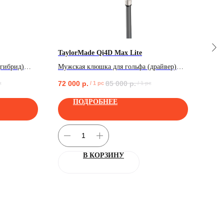
TaylorMade Qi4D Max Lite
Scot
(гибрид)
Мужская клюшка для гольфа (драйвер)
Клюш
TaylorMade TaylorMade Qi4D Max Lite
Came
72 000
р.
85 000
р.
65 0
c
/
1 pc
/
1 pc
ПОДРОБНЕЕ
В КОРЗИНУ