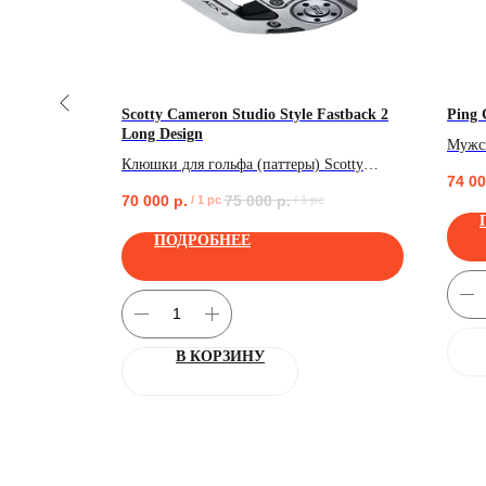
Scotty Cameron Studio Style Fastback 2
Ping
Long Design
L.A.B. Golf
Мужск
Клюшки для гольфа (паттеры) Scotty
Ping 
74 0
Cameron Studio Style Fastback 2 Long
70 000
р.
75 000
р.
/
1 pc
/
1 pc
Design!
ПОДРОБНЕЕ
В КОРЗИНУ