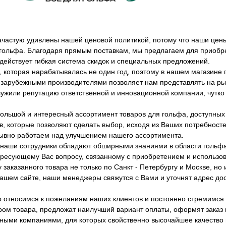
ачастую удивлены нашей ценовой политикой, потому что наши цены
гольфа. Благодаря прямым поставкам, мы предлагаем для приобр
 действует гибкая система скидок и специальных предложений.
 которая нарабатывалась не один год, поэтому в нашем магазине 
зарубежными производителями позволяет нам представлять на рын
лужили репутацию ответственной и инновационной компании, чутк
ольшой и интересный ассортимент товаров для гольфа, доступных
, которые позволяют сделать выбор, исходя из Ваших потребност
ывно работаем над улучшением нашего ассортимента.
е наши сотрудники обладают обширными знаниями в области гольфа
есующему Вас вопросу, связанному с приобретением и использов
заказанного товара не только по Санкт - Петербургу и Москве, но и
нашем сайте, наши менеджеры свяжутся с Вами и уточнят адрес дос
 относимся к пожеланиям наших клиентов и постоянно стремимся 
ром товара, предложат наилучший вариант оплаты, оформят заказ и
ными компаниями, для которых свойственно высочайшее качество 